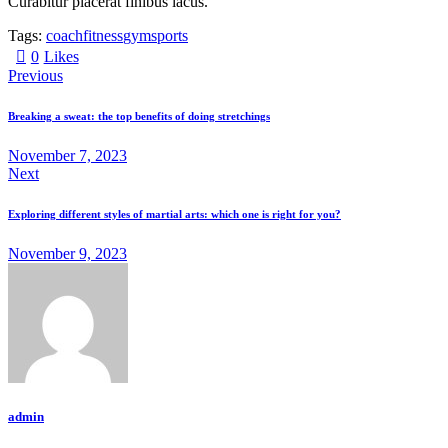
Curabitur placerat finibus lacus.
Tags:
coach
fitness
gym
sports
0
Likes
Previous
Breaking a sweat: the top benefits of doing stretchings
November 7, 2023
Next
Exploring different styles of martial arts: which one is right for you?
November 9, 2023
admin