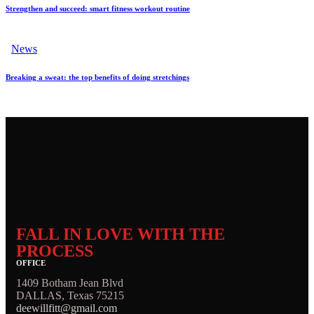
Strengthen and succeed: smart fitness workout routine
News
Breaking a sweat: the top benefits of doing stretchings
FALL IN LOVE WITH THE
PROCESS
OFFICE
1409 Botham Jean Blvd
DALLAS, Texas 75215
deewillfitt@gmail.com