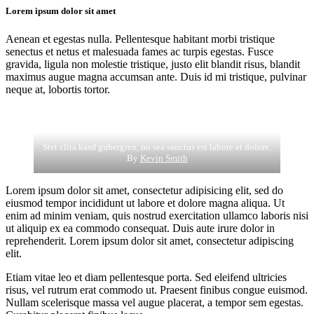
Lorem ipsum dolor sit amet
Aenean et egestas nulla. Pellentesque habitant morbi tristique
senectus et netus et malesuada fames ac turpis egestas. Fusce
gravida, ligula non molestie tristique, justo elit blandit risus, blandit
maximus augue magna accumsan ante. Duis id mi tristique, pulvinar
neque at, lobortis tortor.
Stet clita kasd gubergren, no sea sanctus est labore et dolore.
By
Kevin Smith
Lorem ipsum dolor sit amet, consectetur adipisicing elit, sed do
eiusmod tempor incididunt ut labore et dolore magna aliqua. Ut
enim ad minim veniam, quis nostrud exercitation ullamco laboris nisi
ut aliquip ex ea commodo consequat. Duis aute irure dolor in
reprehenderit. Lorem ipsum dolor sit amet, consectetur adipiscing
elit.
Etiam vitae leo et diam pellentesque porta. Sed eleifend ultricies
risus, vel rutrum erat commodo ut. Praesent finibus congue euismod.
Nullam scelerisque massa vel augue placerat, a tempor sem egestas.